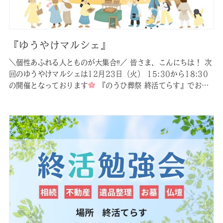
『ゆうやけマルシェ』
＼個性あふれる人とものが大集合‼︎／ 皆さま、こんにちは！ 次
回のゆうやけマルシェは12月23日（火） 15:30から18:30
の開催となっております
『のうひ葬祭 終活てらす』でお待
ちしております！
：岐阜県美濃加茂市本郷町6-7-3 ル
ミエール山手１F 【商品紹介】
野菜と果物
地域の農家さ
んが作った美味しくて新鮮な野菜や果物を販売いたします。…