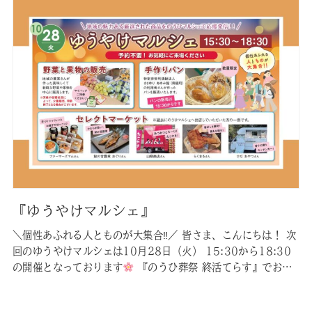
ださいませ。 なお参加にはご予約が必要です。お手数ですが下
記のリンクからご予…
『ゆうやけマルシェ』
＼個性あふれる人とものが大集合‼︎／ 皆さま、こんにちは！ 次
回のゆうやけマルシェは10月28日（火） 15:30から18:30
の開催となっております
『のうひ葬祭 終活てらす』でお待
ちしております！
：岐阜県美濃加茂市本郷町6-7-3 ル
ミエール山手１F 【商品紹介】
野菜と果物
地域の農家さ