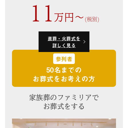
11
万円〜
(税別)
直葬・火葬式を
詳しく見る
参列者
50名までの
お葬式をお考えの方
家族葬のファミリアで
お葬式をする