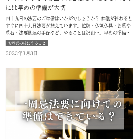
には早めの準備が大切
四十九日の法要のご準備はいかがでしょうか？ 葬儀が終わると
すぐに四十九日法要が控えています。位牌・仏壇仏具・お墓や
墓石・法要関連の手配など、やることは沢山…。早めの準備を
心がけましょう。 今回は四十九日法要の流れや、四十九日法要
お葬式の後にすること
までに準備しないといけないものを改めて解説いたします。 ■
2023年3月8日
四十九日法要とは？ 仏式では四十九日とは亡くなってから49
日目を忌明けとし…