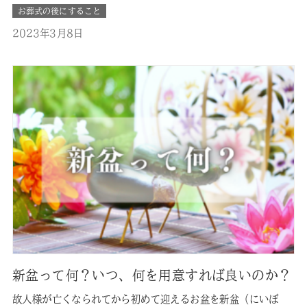
ょうか？ここではそんな、相続した住宅の解体時に必要な手続
お葬式の後にすること
きや注意すべきポイントなど、解体に向けて知っておくべきポ
2023年3月8日
イントをまとめました。 ■不動産を売却したい場合 一般的な
土地の売却との違い 相続…
新盆って何？いつ、何を用意すれば良いのか？
故人様が亡くなられてから初めて迎えるお盆を新盆（にいぼ