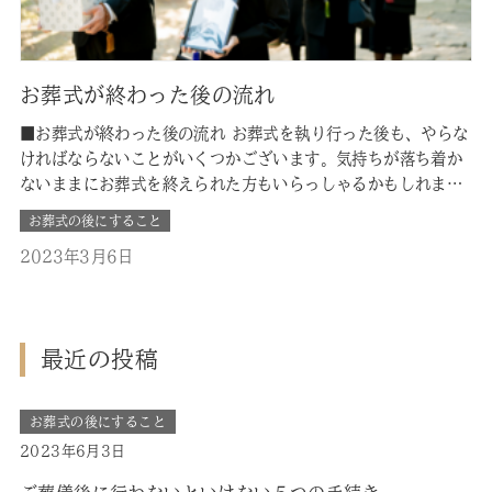
お葬式が終わった後の流れ
■お葬式が終わった後の流れ お葬式を執り行った後も、やらな
ければならないことがいくつかございます。気持ちが落ち着か
ないままにお葬式を終えられた方もいらっしゃるかもしれませ
んが、手続きや法要準備等、やっておかなければならないこ
お葬式の後にすること
と・やっておいたほうがいいことがあります。一つの区切りと
2023年3月6日
なる、「四十九日法要」まで、順を追って何をどのタイミング
でしておかないといけない…
最近の投稿
お葬式の後にすること
2023年6月3日