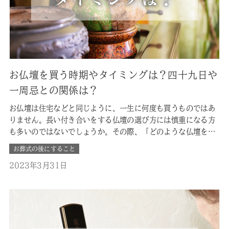
お仏壇を買う時期やタイミングは？四十九日や
一周忌との関係は？
お仏壇は住宅などと同じように、一生に何度も買うものではあ
りません。長い付き合いをする仏壇の選び方には慎重になる方
も多いのではないでしょうか。その際、「どのような仏壇を選
ぶべきなのか？」、「どこに置けば良いのか？」、「いつまで
お葬式の後にすること
に準備しなければならないのか？」などの様々な疑問に直面
2023年3月31日
し、悩まれる方も多くいらっしゃいます。 今回は、多くの方が
悩まれる仏壇選びについて…