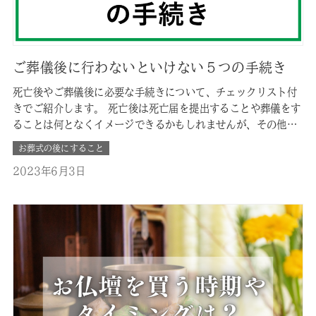
ご葬儀後に行わないといけない５つの手続き
死亡後やご葬儀後に必要な手続きについて、チェックリスト付
きでご紹介します。 死亡後は死亡届を提出することや葬儀をす
ることは何となくイメージできるかもしれませんが、その他に
どんな手続きがあり、どのように対応すればよいのかがわから
お葬式の後にすること
ず、いざその状況になった時に本当に困ったという方がたくさ
2023年6月3日
んおられます。 お通夜、ご葬儀、各種法要が終わり、ひと段落
したと思っても、そこ…