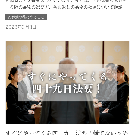
を贈ることを香典返しといいます。今回は、そんな香典返しを
する際の品物の選び方、香典返しの品物の相場について解説し
ます。 ■当日返し（即返し）とは？ おおよその参列者数に合
お葬式の後にすること
わせて品物を用意しておき、ご葬儀当日にお渡しすることを当
2023年3月8日
日返し（即返し）といいます。 後返しに必要なリストの作成や
配送の手配などの手間…
すぐにやってくる四十九日法要！慌てないため