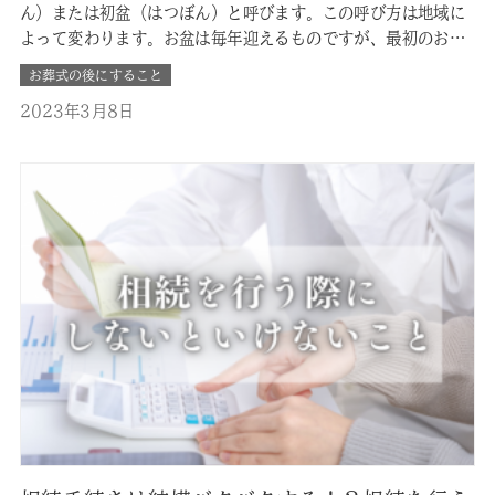
ん）または初盆（はつぼん）と呼びます。この呼び方は地域に
よって変わります。お盆は毎年迎えるものですが、最初のお
盆、すなわち新盆は故人様が亡くなられて初めて戻られるお盆
お葬式の後にすること
です。ではそんな新盆について詳しく見ていきましょう。 ■新
2023年3月8日
盆とは？？ 先述の通り、故人様が亡くなられてから初めて迎え
るお盆のことを指します。…