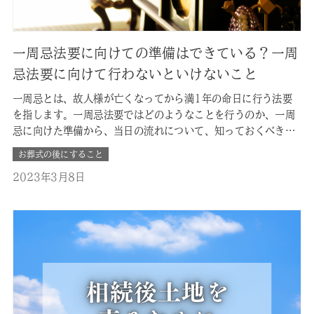
一周忌法要に向けての準備はできている？一周
忌法要に向けて行わないといけないこと
一周忌とは、故人様が亡くなってから満1年の命日に行う法要
を指します。一周忌法要ではどのようなことを行うのか、一周
忌に向けた準備から、当日の流れについて、知っておくべきポ
イントをまとめました。 ■一周忌法要はいつ行うのか 一周忌
お葬式の後にすること
法要は故人様が亡くなった月日と同じ「祥月命日」もしくは
2023年3月8日
「祥月命日の前の早めの日程」で行います。満1年の祥月命日
と同じ月日に行うよりも、…