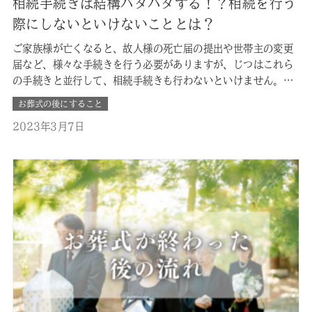
相続手続きは結構バタバタする！？相続を行う
際にしないといけないこととは？
ご家族様が亡くなると、故人様の死亡届の提出や世帯主の変更
届など、様々な手続きを行う必要がありますが、じつはこれら
の手続きと並行して、相続手続きも行わないといけません。相
続手続きには故人様の状況にもよりますが、短期間の間にたく
お葬式の後にすること
さんの手続きや申請が発生します。 まずはどのような相続項目
2023年3月7日
があるのか、だれが対象なのかを把握し、それぞれの手続きや
申請をいつまでに行わな…