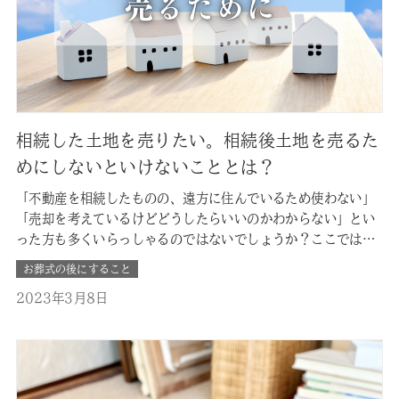
相続した土地を売りたい。相続後土地を売るた
めにしないといけないこととは？
「不動産を相続したものの、遠方に住んでいるため使わない」
「売却を考えているけどどうしたらいいのかわからない」とい
った方も多くいらっしゃるのではないでしょうか？ここではそ
んな、相続した不動産売却時に必要な手続きや注意すべきポイ
お葬式の後にすること
ントなど、売却に向けて知っておくべきポイントをまとめまし
2023年3月8日
た。 ■一般的な土地の売却との違い 相続した土地の売却は、
一般的な土地の売却と必…