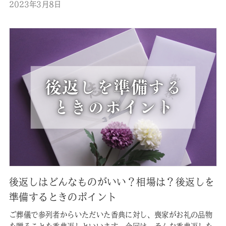
2023年3月8日
らかで行います。料理店を利用するメリットとしては、片づけ
等の手間を省く事が…
後返しはどんなものがいい？相場は？後返しを
準備するときのポイント
ご葬儀で参列者からいただいた香典に対し、喪家がお礼の品物