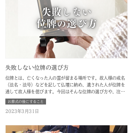
失敗しない位牌の選び方
位牌とは、亡くなった人の霊が留まる場所です。故人様の戒名
（法名・法号）などを記して仏壇に納め、遺された人が位牌を
通して故人様を偲びます。今回はそんな位牌の選び方や、注意
点などについてまとめました。 ■位牌はいつまでに必要なの？
お葬式の後にすること
位牌は、四十九日法要までに準備することが一般的です。本
2023年3月31日
来、「位牌」と呼ばれるものは、四十九日後に祀られるものを
指し、それを「本位牌」…