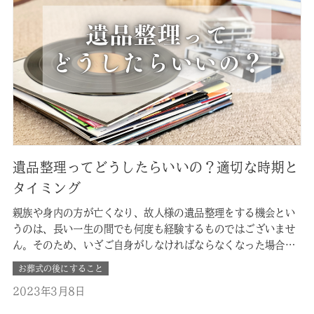
遺品整理ってどうしたらいいの？適切な時期と
タイミング
親族や身内の方が亡くなり、故人様の遺品整理をする機会とい
うのは、長い一生の間でも何度も経験するものではございませ
ん。そのため、いざご自身がしなければならなくなった場合、
ほとんどの方にとっては、「どうしたらよいかわからない」、
お葬式の後にすること
「亡くなってからどのくらいの期間でやらなければならないか
2023年3月8日
わからない」とわからないことだらけではないでしょうか。 ■
遺品整理って何？ 遺品…