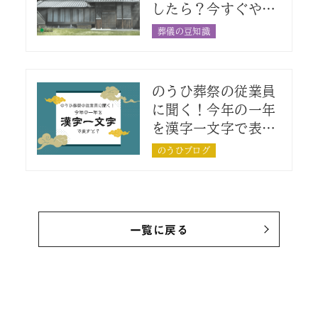
したら？今すぐやる
べき5つの手続き
葬儀の豆知識
のうひ葬祭の従業員
に聞く！今年の一年
を漢字一文字で表す
と？
のうひブログ
一覧に戻る