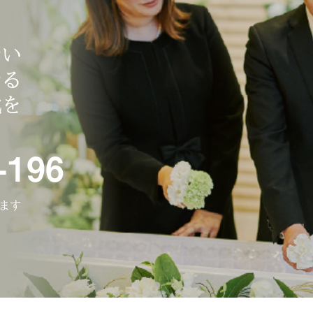
ない
なる
式を
-196
ります