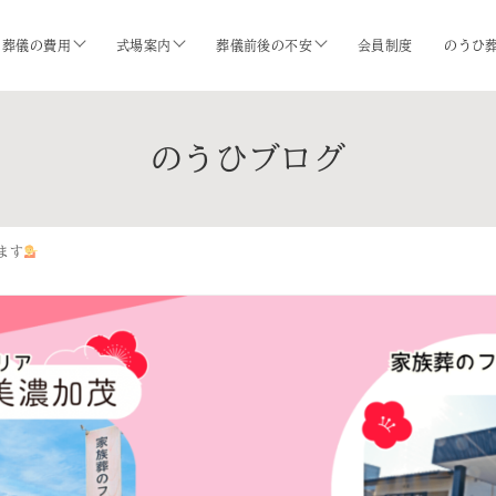
葬儀の費用
式場案内
葬儀前後の不安
会員制度
のうひ
のうひブログ
ます