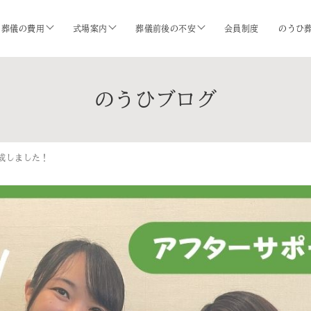
葬儀の費用
式場案内
葬儀前後の不安
会員制度
のうひ
のうひブログ
成しました！