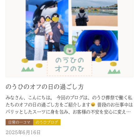
のうひのオフの日の過ごし方
みなさん、こんにちは。 今回のブログは、のうひ葬祭で働く私
たちのオフの日の過ごし方をご紹介します
普段のお仕事中は
パリッとしたスーツに身を包み、お客様の不安を安心に変える
お仕事に一生懸命向き合っている、真剣な面持ちの私たちが目
日常の一コマ
のうひブログ
に飛び込んでくるのではないでしょうか。 （のうひブログ愛読
2025年6月16日
者の方は ちょっと違う感想を お持ちかもしれませんね
）