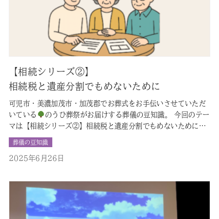
【相続シリーズ②】
相続税と遺産分割でもめないために
可児市・美濃加茂市・加茂郡でお葬式をお手伝いさせていただ
いている
のうひ葬祭がお届けする葬儀の豆知識。 今回のテー
マは【相続シリーズ②】相続税と遺産分割でもめないためにで
す
目次 1.【はじめに】10か月というタイムリミット 2.
葬儀の豆知識
相続税はどんなときにかかるのか？ 3.相続税の申告と納付の流
2025年6月26日
れ 4.遺産分割協議とは？もめないために 5.遺言書がある場
合・…