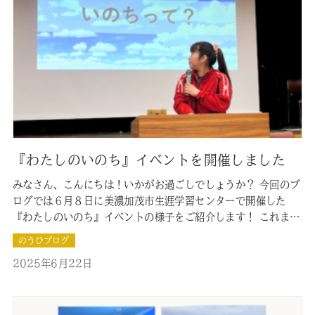
『わたしのいのち』イベントを開催しました
みなさん、こんにちは！いかがお過ごしでしょうか？ 今回のブ
ログでは６月８日に美濃加茂市生涯学習センターで開催した
『わたしのいのち』イベントの様子をご紹介します！ これまで
のイベントについても、過去のブログでご紹介しておりますの
のうひブログ
で、ぜひあわせてご覧ください！ 『いのちの授業』初開催 第2
2025年6月22日
回『いのちの授業』開催！ 地域に根付いてお葬式のお手伝いを
してきた私たちだ…