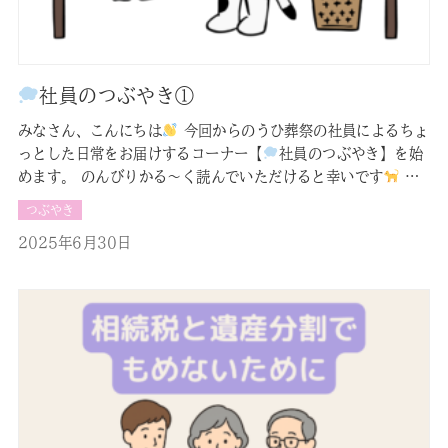
社員のつぶやき①
みなさん、こんにちは
今回からのうひ葬祭の社員によるちょ
っとした日常をお届けするコーナー【
社員のつぶやき】を始
めます。 のんびりかる～く読んでいただけると幸いです
＝
＝＝＝＝＝＝＝＝＝＝＝＝＝＝＝＝＝＝＝ わたしが普段してい
つぶやき
る仕事の中に洗濯物を洗い、干す仕事があるんですよ。 ある
2025年6月30日
日、洗濯機を回しいつもは室内干し
をしていましたがその日
は本当に絵に描いた…