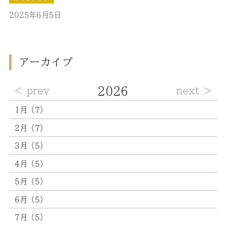
んやなあ、と思うと制服がとても暑く感じる
この季節でも自
2025年6月5日
分も頑張ろうと思います。 さて、今回はのうひ葬祭
が運営し
ている
のうひ…
アーカイブ
2026
prev
next
1月（7）
2月（7）
3月（5）
4月（5）
5月（5）
6月（5）
7月（5）