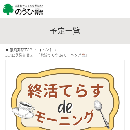
予定一覧
濃飛葬祭TOP
イベント
LINE登録者限定
『終活てらすdeモーニング
』