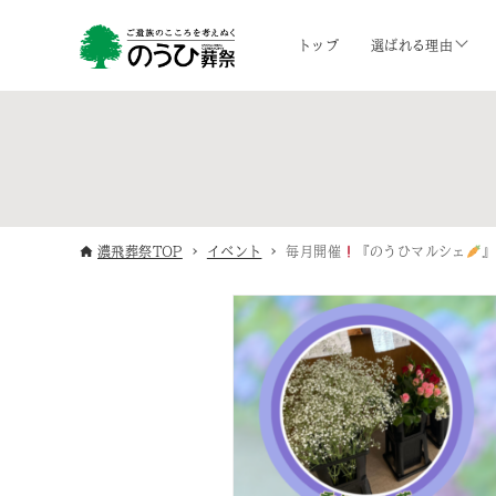
トップ
選ばれる理由
濃飛葬祭TOP
イベント
毎月開催
『のうひマルシェ
』