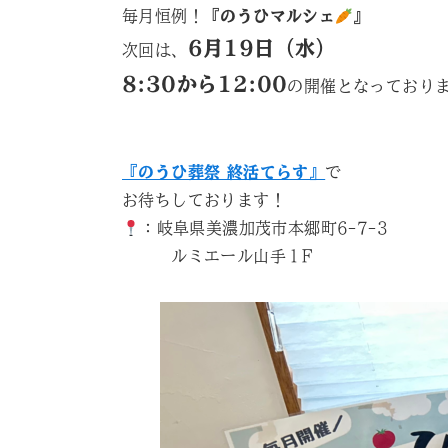
毎月恒例！
『のうひマルシェ
』
6月19日（水）
次回は、
8:30から12:00
の開催となっており
『のうひ葬祭 終活てらす』
で
お待ちしております！
：岐阜県美濃加茂市本郷町6-7-3
ルミエール山手１F