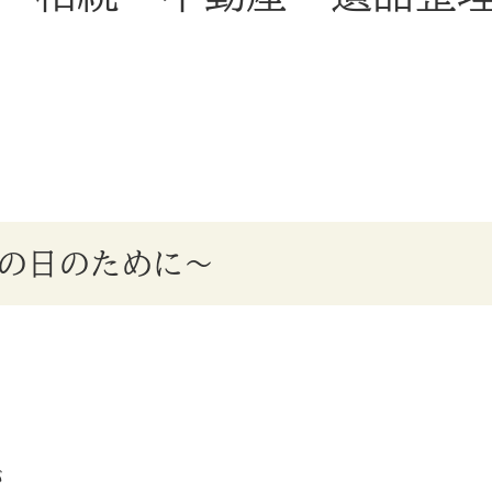
の日のために〜
が