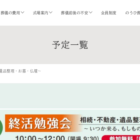
葬儀の費用
式場案内
葬儀前後の不安
会員制度
のうひ
予定一覧
遺品整理・お墓・仏壇〜