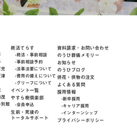
終活てらす
資料請求・お問い合わせ
平
終活・事前相談
のうひ葬儀メモリー
手
事前相談予約
お知らせ
可児
法事法要について
のうひブログ
百津
費用の備えについて
供花・供物の注文
グリーフについて
よくある質問
児
イベント一覧
採用情報
加茂
やすら樹倶楽部
新卒採用
手別館
会員申込
キャリア採用
生前・死後の
インターンシップ
トータルサポート
プライバシーポリシー