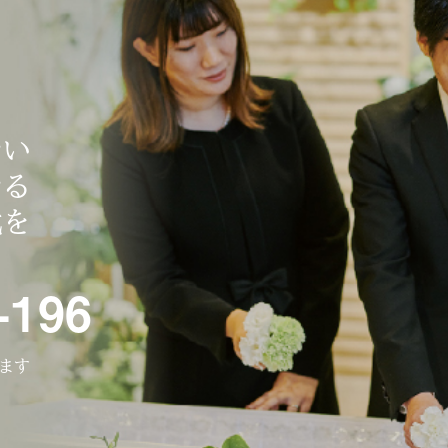
ない
なる
式を
-196
ります