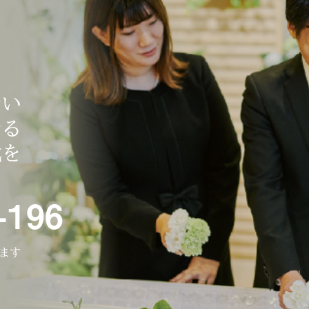
ない
なる
式を
-196
ります