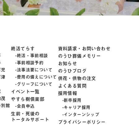
終活てらす
資料請求・お問い合わせ
平
終活・事前相談
のうひ葬儀メモリー
手
事前相談予約
お知らせ
可児
法事法要について
のうひブログ
百津
費用の備えについて
供花・供物の注文
グリーフについて
よくある質問
児
イベント一覧
採用情報
加茂
やすら樹倶楽部
新卒採用
手別館
会員申込
キャリア採用
生前・死後の
インターンシップ
トータルサポート
プライバシーポリシー