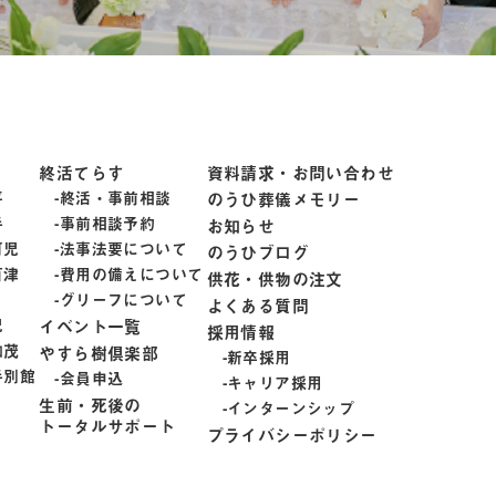
終活てらす
資料請求・お問い合わせ
平
終活・事前相談
のうひ葬儀メモリー
手
事前相談予約
お知らせ
可児
法事法要について
のうひブログ
百津
費用の備えについて
供花・供物の注文
グリーフについて
よくある質問
児
イベント一覧
採用情報
加茂
やすら樹倶楽部
新卒採用
手別館
会員申込
キャリア採用
生前・死後の
インターンシップ
トータルサポート
プライバシーポリシー