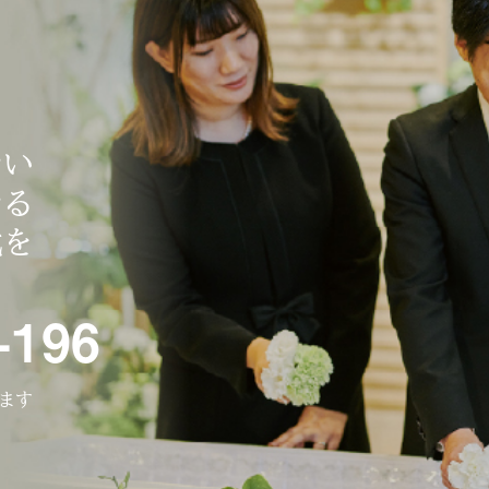
ない
なる
式を
-196
ります