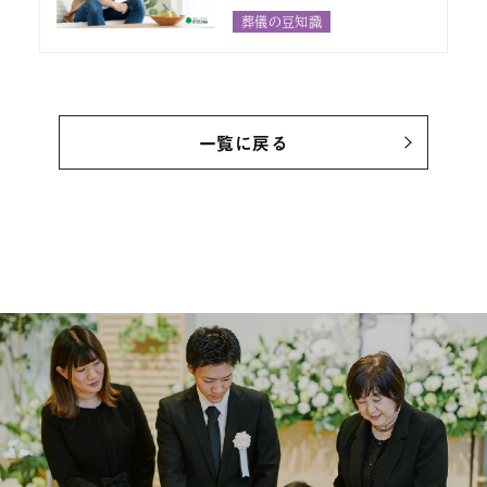
失礼にならない正し
葬儀の豆知識
い対応とマナー
一覧に戻る