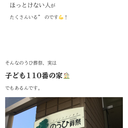
ほっとけない人
が
たくさんいる” のです
！
そんなのうひ葬祭、実は
子ども110番の家
でもあるんです。