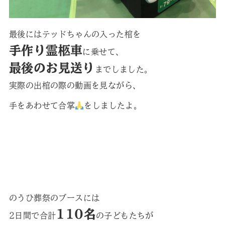
最後にはテッドちゃんの入った棺を
手作り霊柩車
に乗せて、
最後のお見送り
までしました。
実際の出棺の際の動画を見ながら、
手をあわせて合掌
をしましたよ。
のうひ葬祭のブースには
110名
2日間で合計
の子どもたちが