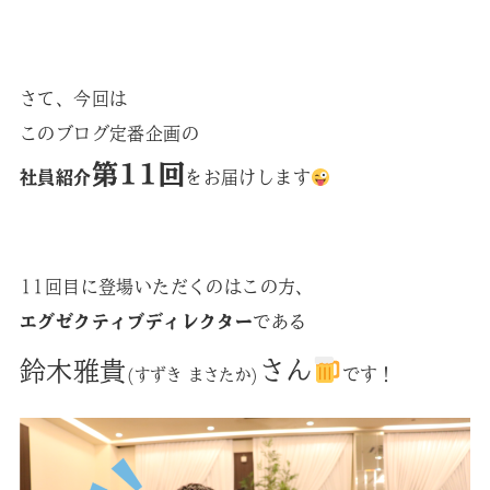
さて、今回は
このブログ定番企画の
第11回
社員紹介
をお届けします
11回目に登場いただくのはこの方、
エグゼクティブディレクター
である
鈴木雅貴
さん
です！
(すずき まさたか)