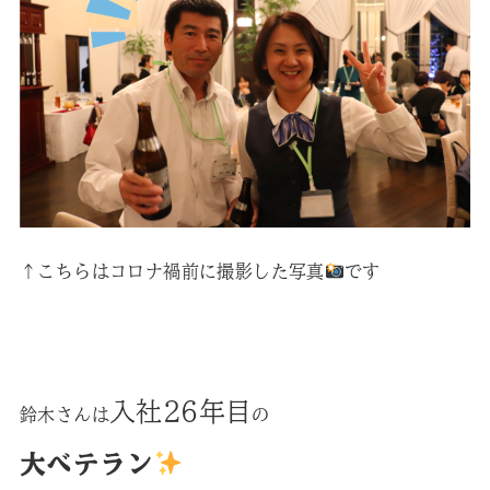
↑こちらはコロナ禍前に撮影した写真
です
入社26年目
鈴木さんは
の
大ベテラン