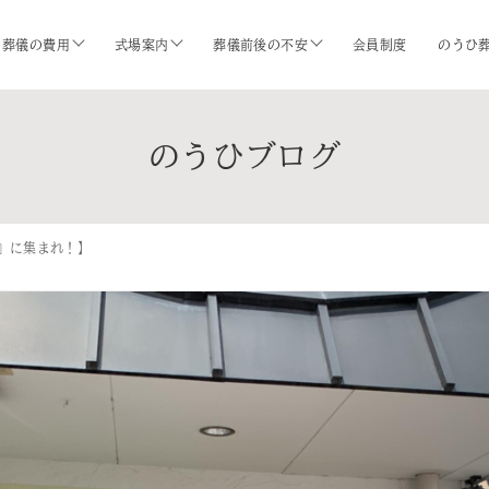
葬儀の費用
式場案内
葬儀前後の不安
会員制度
のうひ
のうひブログ
』に集まれ！】