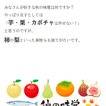
みなさんが好きな秋の味覚は何ですか？
やっぱり女子としては
芋・栗・カボチャ
「
は外せない！」
と思うのですが、
柿
梨
や
といった果物
も捨てがたいです。