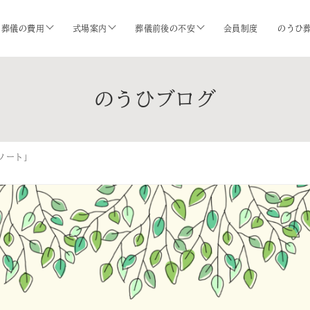
葬儀の費用
式場案内
葬儀前後の不安
会員制度
のうひ
のうひブログ
ノート」