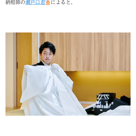
納棺師の
瀬戸口君
によると、