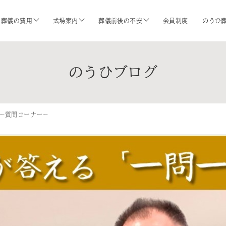
葬儀の費用
式場案内
葬儀前後の不安
会員制度
のうひ
のうひブログ
～質問コーナー～