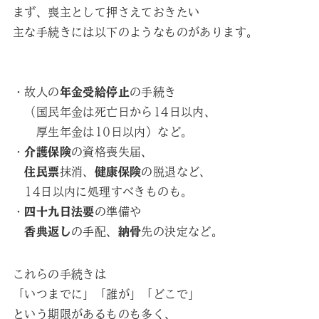
まず、喪主として押さえておきたい
主な手続きには以下のようなものがあります。
・故人の
年金受給停止
の手続き
（国民年金は死亡日から14日以内、
厚生年金は10日以内）など。
・
介護保険
の資格喪失届、
住民票
抹消、
健康保険
の脱退など、
14日以内に処理すべきものも。
・
四十九日法要
の準備や
香典返し
の手配、
納骨
先の決定など。
これらの手続きは
「いつまでに」「誰が」「どこで」
という期限があるものも多く、