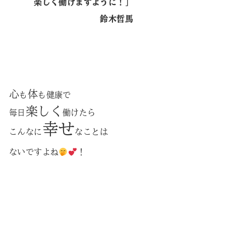
楽しく働けますように！」
鈴木哲馬
心
体
も
も健康で
楽しく
毎日
働けたら
幸せ
こんなに
なことは
ないですよね
！