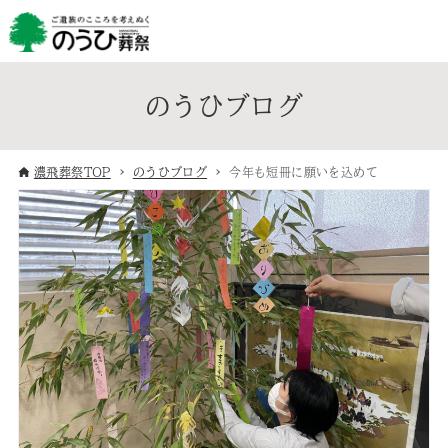
のうひブログ
濃飛葬祭TOP
のうひブログ
今年も短冊に願いを込めて