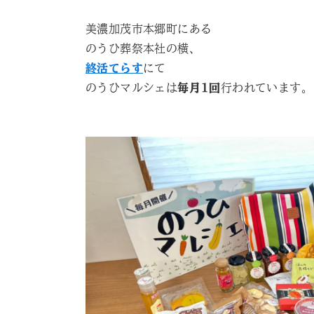
美濃加茂市本郷町にある
のうひ葬祭本社の横、
終活てらす
にて
のうひマルシェは
毎月1回
行われています。