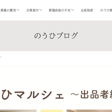
葬儀の費用
式場案内
葬儀前後の不安
会員制度
のうひ
のうひブログ
〜