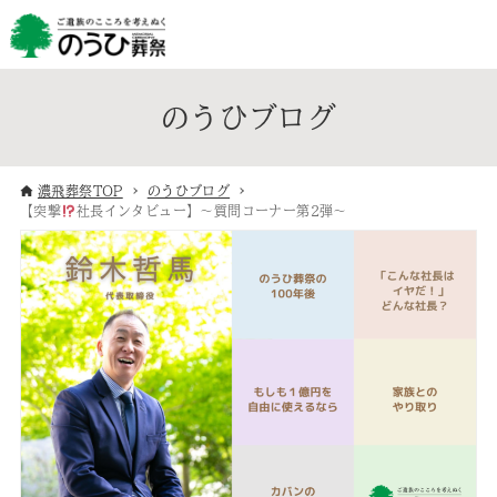
のうひブログ
濃飛葬祭TOP
のうひブログ
【突撃
社長インタビュー】～質問コーナー第2弾～