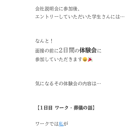
会社説明会に参加後、
エントリーしていただいた学生さんには…
なんと！
2日間
体験会
面接の前に
の
に
参加していただきます
気になるその体験会の内容は…
【1日目 ワーク・葬儀の話】
ワークでは
私
が