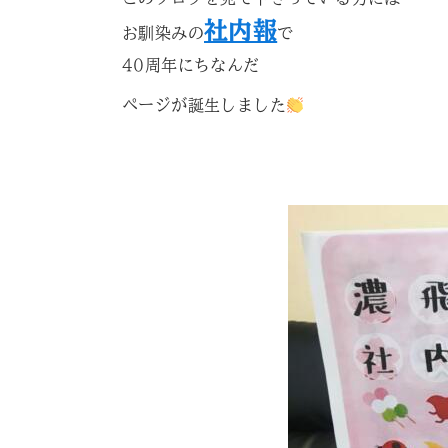
社内報
お馴染みの
で
40周年にちなんだ
ページが誕生しました